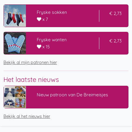
Fryske sokken
€ 2,73
x 7
Fryske wanten
€ 2,73
x 15
Bekijk al mijn patronen hier
Het laatste nieuws
Nieuw patroon van De Breimeisjes
Bekijk al het nieuws hier